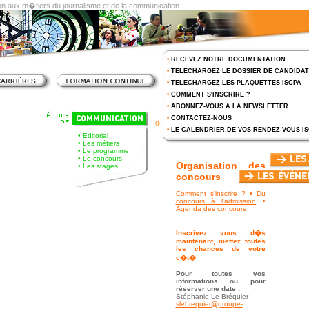
on aux m�tiers du journalisme et de la communication
•
RECEVEZ NOTRE DOCUMENTATION
•
TELECHARGEZ LE DOSSIER DE CANDIDA
•
TELECHARGEZ LES PLAQUETTES ISCPA
•
COMMENT S'INSCRIRE ?
•
ABONNEZ-VOUS A LA NEWSLETTER
Comment s'inscrire ?
> Agenda
•
CONTACTEZ-NOUS
des concours
•
LE CALENDRIER DE VOS RENDEZ-VOUS I
•
Editorial
•
Les métiers
•
Le programme
•
Le concours
Organisation des
•
Les stages
concours
Comment s'inscrire ?
•
Du
concours à l'admission
•
Agenda des concours
Inscrivez vous d�s
maintenant, mettez toutes
les chances de votre
c�t�
Pour toutes vos
informations ou pour
réserver une date :
Stéphanie Le Bréquier
slebrequier@groupe-