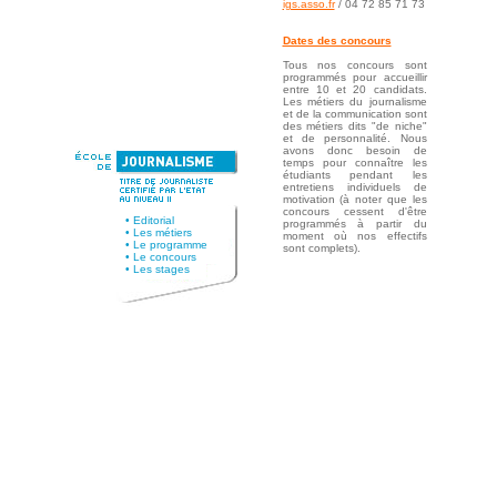
igs.asso.fr
/ 04 72 85 71 73
Dates des concours
Tous nos concours sont
programmés pour accueillir
entre 10 et 20 candidats.
Les métiers du journalisme
et de la communication sont
des métiers dits "de niche"
et de personnalité. Nous
avons donc besoin de
temps pour connaître les
étudiants pendant les
entretiens individuels de
motivation (à noter que les
concours cessent d'être
•
Editorial
programmés à partir du
•
Les métiers
moment où nos effectifs
•
Le programme
sont complets).
•
Le concours
•
Les stages