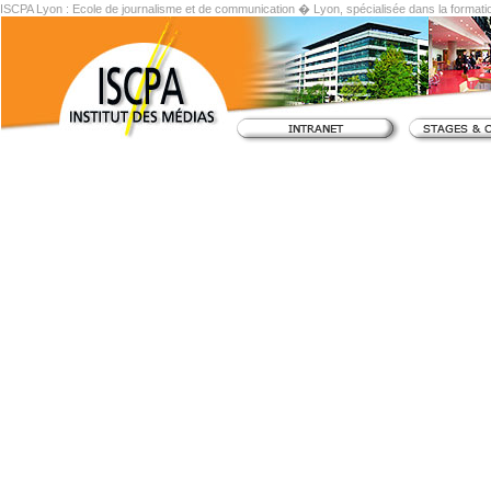
ISCPA Lyon : Ecole de journalisme et de communication � Lyon, spécialisée dans la formati