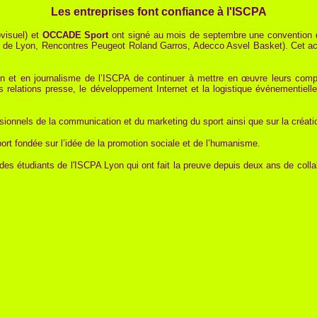
Les entreprises font confiance à l'ISCPA
ovisuel) et
OCCADE Sport
ont signé au mois de septembre une convention de
 de Lyon, Rencontres Peugeot Roland Garros, Adecco Asvel Basket). Cet acco
on et en journalisme de l’ISCPA de continuer à mettre en œuvre leurs co
 relations presse, le développement Internet et la logistique événementie
ssionnels de la communication et du marketing du sport ainsi que sur la créat
rt fondée sur l’idée de la promotion sociale et de l’humanisme.
des étudiants de l'ISCPA Lyon qui ont fait la preuve depuis deux ans de collab