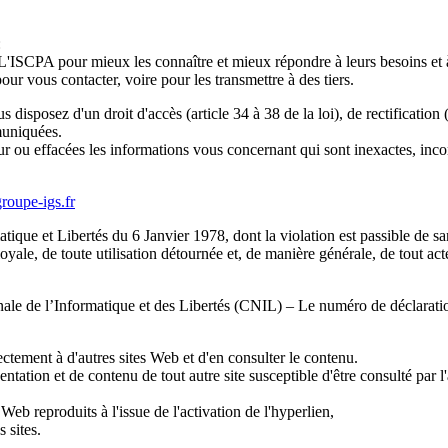
:
 L'ISCPA pour mieux les connaître et mieux répondre à leurs besoins et à
 vous contacter, voire pour les transmettre à des tiers.
sposez d'un droit d'accès (article 34 à 38 de la loi), de rectification (ar
muniquées.
r ou effacées les informations vous concernant qui sont inexactes, incom
roupe-igs.fr
matique et Libertés du 6 Janvier 1978, dont la violation est passible de s
yale, de toute utilisation détournée et, de manière générale, de tout acte
onale de l’Informatique et des Libertés (CNIL) – Le numéro de déclaratio
ctement à d'autres sites Web et d'en consulter le contenu.
tion et de contenu de tout autre site susceptible d'être consulté par l'a
,
 Web reproduits à l'issue de l'activation de l'hyperlien,
s sites.