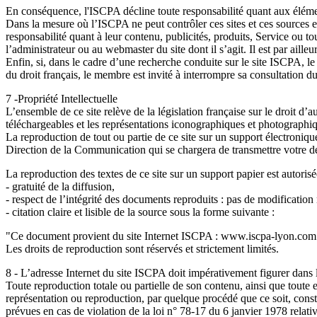
En conséquence, l'ISCPA décline toute responsabilité quant aux éléme
Dans la mesure où l’ISCPA ne peut contrôler ces sites et ces sources ex
responsabilité quant à leur contenu, publicités, produits, Service ou tou
l’administrateur ou au webmaster du site dont il s’agit. Il est par ailleu
Enfin, si, dans le cadre d’une recherche conduite sur le site ISCPA, le 
du droit français, le membre est invité à interrompre sa consultation d
7 -Propriété Intellectuelle
L’ensemble de ce site relève de la législation française sur le droit d’
téléchargeables et les représentations iconographiques et photographi
La reproduction de tout ou partie de ce site sur un support électroniqu
Direction de la Communication qui se chargera de transmettre votre de
La reproduction des textes de ce site sur un support papier est autoris
- gratuité de la diffusion,
- respect de l’intégrité des documents reproduits : pas de modification 
- citation claire et lisible de la source sous la forme suivante :
"Ce document provient du site Internet ISCPA : www.iscpa-lyon.com
Les droits de reproduction sont réservés et strictement limités.
8 - L’adresse Internet du site ISCPA doit impérativement figurer dans 
Toute reproduction totale ou partielle de son contenu, ainsi que toute e
représentation ou reproduction, par quelque procédé que ce soit, consti
prévues en cas de violation de la loi n° 78-17 du 6 janvier 1978 relative