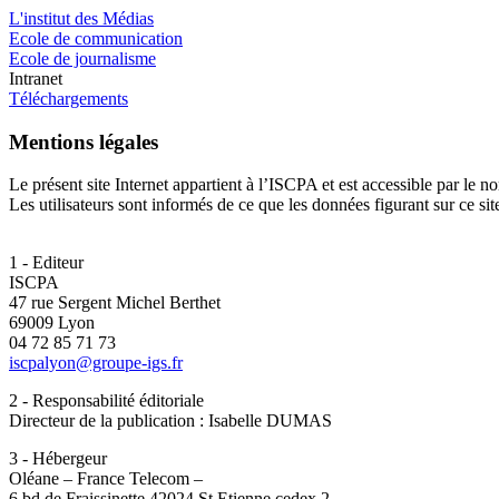
L'institut des Médias
Ecole de communication
Ecole de journalisme
Intranet
Téléchargements
Mentions légales
Le présent site Internet appartient à l’ISCPA et est accessible par l
Les utilisateurs sont informés de ce que les données figurant sur ce site 
1 - Editeur
ISCPA
47 rue Sergent Michel Berthet
69009 Lyon
04 72 85 71 73
iscpalyon@groupe-igs.fr
2 - Responsabilité éditoriale
Directeur de la publication : Isabelle DUMAS
3 - Hébergeur
Oléane – France Telecom –
6 bd de Fraissinette 42024 St Etienne cedex 2