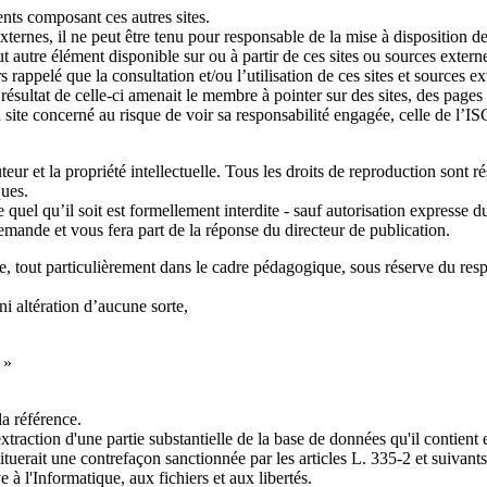
nts composant ces autres sites.
ternes, il ne peut être tenu pour responsable de la mise à disposition de
t autre élément disponible sur ou à partir de ces sites ou sources externes
rs rappelé que la consultation et/ou l’utilisation de ces sites et sources e
résultat de celle-ci amenait le membre à pointer sur des sites, des pages
u site concerné au risque de voir sa responsabilité engagée, celle de l’I
auteur et la propriété intellectuelle. Tous les droits de reproduction son
ques.
e quel qu’il soit est formellement interdite - sauf autorisation expresse
mande et vous fera part de la réponse du directeur de publication.
ée, tout particulièrement dans le cadre pédagogique, sous réserve du respe
ni altération d’aucune sorte,
 »
la référence.
xtraction d'une partie substantielle de la base de données qu'il contient 
tuerait une contrefaçon sanctionnée par les articles L. 335-2 et suivants
 à l'Informatique, aux fichiers et aux libertés.