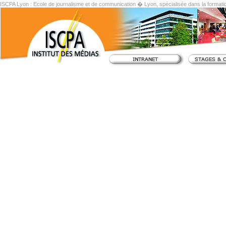
ISCPA Lyon : Ecole de journalisme et de communication � Lyon, spécialisée dans la formati