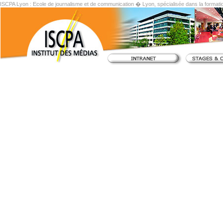
ISCPA Lyon : Ecole de journalisme et de communication � Lyon, spécialisée dans la formati