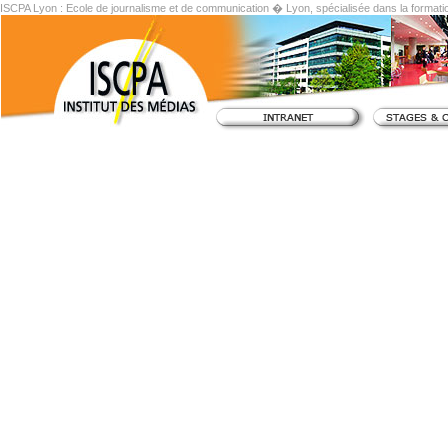
ISCPA Lyon : Ecole de journalisme et de communication � Lyon, spécialisée dans la formati