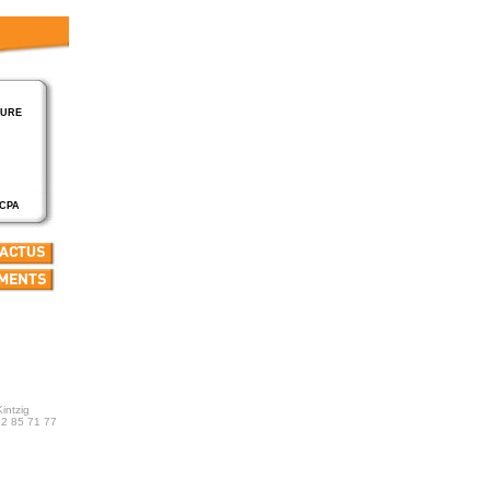
TURE
SCPA
intzig
72 85 71 77