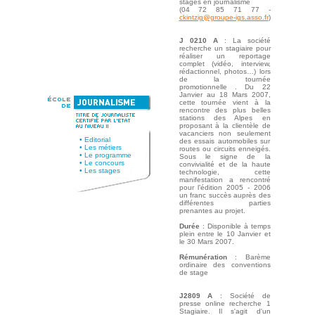
stages en journalisme
(04 72 85 71 77 -
ckintzig@groupe-igs.asso.fr
)
J 0210 A
: La société
recherche un stagiaire pour
réaliser un reportage
complet (vidéo, interview,
rédactionnel, photos…) lors
de la tournée
promotionnelle . Du 22
Janvier au 18 Mars 2007,
cette tournée vient à la
rencontre des plus belles
stations des Alpes en
proposant à la clientèle de
vacanciers non seulement
•
Editorial
des essais automobiles sur
•
Les métiers
routes ou circuits enneigés.
•
Le programme
Sous le signe de la
•
Le concours
convivialité et de la haute
•
Les stages
technologie, cette
manifestation a rencontré
pour l’édition 2005 - 2006
un franc succès auprès des
différentes parties
prenantes au projet.
Durée
: Disponible à temps
plein entre le 10 Janvier et
le 30 Mars 2007.
Rémunération
: Barème
ordinaire des conventions
de stage
J2809 A
: Société de
presse online recherche 1
Stagiaire. Il s'agit d'un