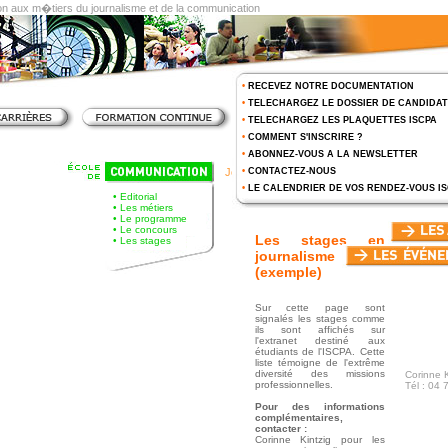
on aux m�tiers du journalisme et de la communication
•
RECEVEZ NOTRE DOCUMENTATION
•
TELECHARGEZ LE DOSSIER DE CANDIDA
•
TELECHARGEZ LES PLAQUETTES ISCPA
•
COMMENT S'INSCRIRE ?
•
ABONNEZ-VOUS A LA NEWSLETTER
Journalisme > Les stages
•
CONTACTEZ-NOUS
•
LE CALENDRIER DE VOS RENDEZ-VOUS I
•
Editorial
•
Les métiers
•
Le programme
•
Le concours
Les stages en
•
Les stages
journalisme
(exemple)
Sur cette page sont
signalés les stages comme
ils sont affichés sur
l'extranet destiné aux
étudiants de l'ISCPA. Cette
liste témoigne de l'extrême
diversité des missions
Corinne K
professionnelles.
Tél : 04 
Pour des informations
complémentaires,
contacter :
Corinne Kintzig pour les