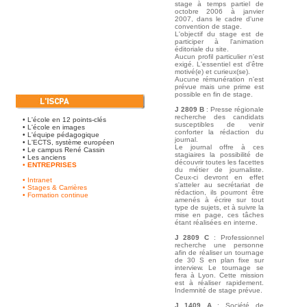
stage à temps partiel de
octobre 2006 à janvier
2007, dans le cadre d'une
convention de stage.
L'objectif du stage est de
participer à l'animation
éditoriale du site.
Aucun profil particulier n'est
exigé. L'essentiel est d'être
motivé(e) et curieux(se).
Aucune rémunération n'est
prévue mais une prime est
possible en fin de stage.
J 2809 B
: Presse régionale
recherche des candidats
•
L'école en 12 points-clés
susceptibles de venir
•
L'école en images
conforter la rédaction du
•
L'équipe pédagogique
journal.
•
L'ECTS, système européen
Le journal offre à ces
•
Le campus René Cassin
stagiaires la possibilité de
•
Les anciens
découvrir toutes les facettes
•
ENTREPRISES
du métier de journaliste.
Ceux-ci devront en effet
• Intranet
s'atteler au secrétariat de
• Stages & Carrières
rédaction, ils pourront être
•
Formation continue
amenés à écrire sur tout
type de sujets, et à suivre la
mise en page, ces tâches
étant réalisées en interne.
J 2809 C
: Professionnel
recherche une personne
afin de réaliser un tournage
de 30 S en plan fixe sur
interview. Le tournage se
fera à Lyon. Cette mission
est à réaliser rapidement.
Indemnité de stage prévue.
J 1409 A
: Société de