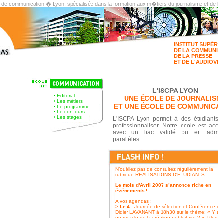
t de communication � Lyon, spécialisée dans la formation aux m�tiers du journalisme et de
INSTITUT SUPÉR
DE LA COMMUNI
DE LA PRESSE
ET DE L'AUDIOV
L'ISCPA LYON
•
Editorial
UNE ÉCOLE DE JOURNALIS
•
Les métiers
ET UNE ÉCOLE DE COMMUNIC
•
Le programme
•
Le concours
•
Les stages
L'ISCPA Lyon permet à des étudiant
professionnaliser. Notre école est acc
avec un bac validé ou en admi
parallèles.