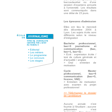
baccaulauréat ou d'une
session d'examens annuels
à l'université. Les résultats
sont communiqués dans
une délai de 15 jours.
Les épreuves d'admission
Elles ont lieu le mercredi
dès décembre 2004 à
Lyon. Les sujets écrits sont
différents selon le niveau
d'intégration
Bachelor professionnel,
bac+3 journalisme et
communication (bac,
•
Editorial
bac+1, bac+2) :
•
Les métiers
> Ecrit : expression écrite /
•
Le programme
test de culture générale et
•
Le concours
d'actualité / anglais
•
Les stages
> Oral : entretien de
motivation
Cycle Master
professionnel, bac+5
communication (bac+3,
licence, VAE)
:
> Entretien de motivation
avec examen du projet
professionnel
>> Téléchargez le dossier
de candidature
Aucune annale n'est
fournie à l'étudiant ; aucune
préparation n'est