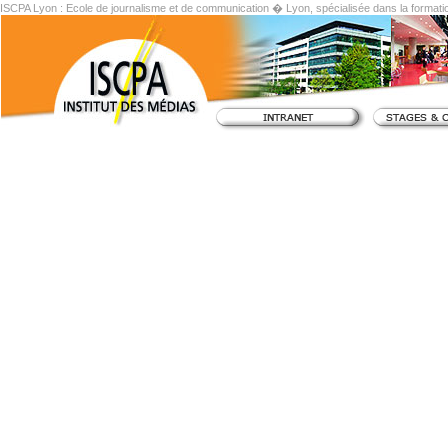
ISCPA Lyon : Ecole de journalisme et de communication � Lyon, spécialisée dans la formati