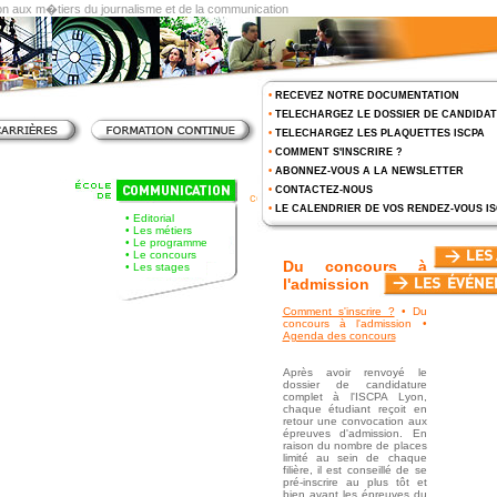
on aux m�tiers du journalisme et de la communication
•
RECEVEZ NOTRE DOCUMENTATION
•
TELECHARGEZ LE DOSSIER DE CANDIDA
•
TELECHARGEZ LES PLAQUETTES ISCPA
•
COMMENT S'INSCRIRE ?
•
ABONNEZ-VOUS A LA NEWSLETTER
Comment s'inscrire ?
> Du
•
CONTACTEZ-NOUS
concours à l'admission
•
LE CALENDRIER DE VOS RENDEZ-VOUS I
•
Editorial
•
Les métiers
•
Le programme
•
Le concours
Du concours à
•
Les stages
l'admission
Comment s'inscrire ?
• Du
concours à l'admission •
Agenda des concours
Après avoir renvoyé le
dossier de candidature
complet à l'ISCPA Lyon,
chaque étudiant reçoit en
retour une convocation aux
épreuves d'admission. En
raison du nombre de places
limité au sein de chaque
filière, il est conseillé de se
pré-inscrire au plus tôt et
bien avant les épreuves du