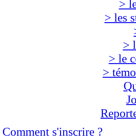
> l
> les 
> 
> le 
> témo
Qu
J
Report
Comment s'inscrire ?