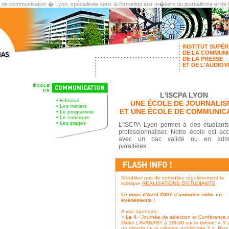
t de communication � Lyon, spécialisée dans la formation aux m�tiers du journalisme et de
INSTITUT SUPÉR
DE LA COMMUNI
DE LA PRESSE
ET DE L'AUDIOV
L'ISCPA LYON
•
Editorial
UNE ÉCOLE DE JOURNALIS
•
Les métiers
ET UNE ÉCOLE DE COMMUNIC
•
Le programme
•
Le concours
•
Les stages
L'ISCPA Lyon permet à des étudiant
professionnaliser. Notre école est acc
avec un bac validé ou en admi
parallèles.