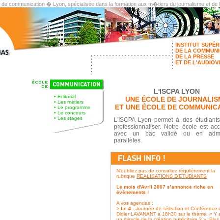
t de communication � Lyon, spécialisée dans la formation aux m�tiers du journalisme et de
INSTITUT SUPÉR
DE LA COMMUNI
DE LA PRESSE
ET DE L'AUDIOV
L'ISCPA LYON
•
Editorial
UNE ÉCOLE DE JOURNALIS
•
Les métiers
ET UNE ÉCOLE DE COMMUNIC
•
Le programme
•
Le concours
•
Les stages
L'ISCPA Lyon permet à des étudiant
professionnaliser. Notre école est acc
avec un bac validé ou en admi
parallèles.