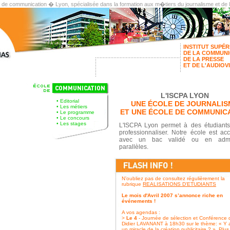
t de communication � Lyon, spécialisée dans la formation aux m�tiers du journalisme et de
INSTITUT SUPÉR
DE LA COMMUNI
DE LA PRESSE
ET DE L'AUDIOV
L'ISCPA LYON
•
Editorial
UNE ÉCOLE DE JOURNALIS
•
Les métiers
ET UNE ÉCOLE DE COMMUNIC
•
Le programme
•
Le concours
•
Les stages
L'ISCPA Lyon permet à des étudiant
professionnaliser. Notre école est acc
avec un bac validé ou en admi
parallèles.