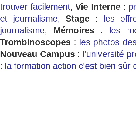
trouver facilement
,
Vie Interne
:
p
et journalisme,
Stage
:
les off
journalisme
,
Mémoires
:
les mém
Trombinoscopes
:
les photos des
Nouveau Campus
:
l'université p
:
la formation action c'est bien sû