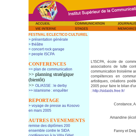
FESTIVAL ECLECTICO CULTUREL
> présentation générale
> théâtre
> concert rock garage
> people ISCPA
L'ISCPA, école de commu
CONFERENCES
associations de lutte co
>> plan de communication
communication troisième ann
>> planning stratégique
compétences en communi
(bientôt)
artistiques, créations poé
>>
OL/ASSE : le derby
2005 pour faire le bilan d'u
>> islamisme : enquêter
:
http://sidaids.free.fr/
REPORTAGE
Constance, A
> voyage de presse au Kosovo
en mars 2005
Amandine (écol
AUTRES EVENEMENTS
remise des diplômes 200
ensemble contre le SIDA
Fanny et Del
conférences à la Villa Gillet