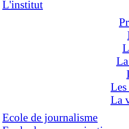
L'institut
Pr
L
La
Les
La v
Ecole de journalisme