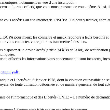
communiquez, notamment en vue d'une inscription.
cernant hormis celle(s) que vous nous transmettez vous-même. Ainsi, s
t vous accédez au site Internet de L'ISCPA. On peut y trouver, entre aut
:
 L'ISCPA pour mieux les connaître et mieux répondre à leurs besoins et à
 vous contacter, voire pour les transmettre à des tiers.
sposez d'un droit d'accès (article 34 à 38 de la loi), de rectification (ar
muniquées.
r ou effacées les informations vous concernant qui sont inexactes, incom
roupe-igs.fr
matique et Libertés du 6 Janvier 1978, dont la violation est passible de s
yale, de toute utilisation détournée et, de manière générale, de tout acte
onale de l’Informatique et des Libertés (CNIL) – Le numéro de déclaratio
ctement à d'autres sites Web et d'en consulter le contenu.