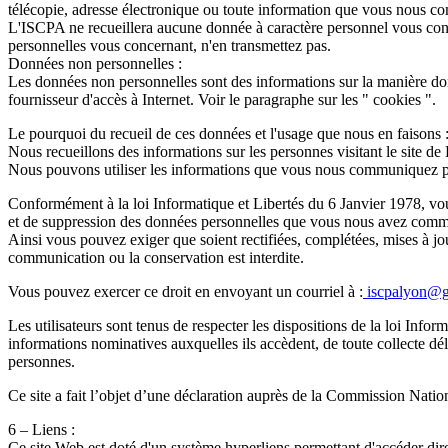
télécopie, adresse électronique ou toute information que vous nous 
L'ISCPA ne recueillera aucune donnée à caractère personnel vous con
personnelles vous concernant, n'en transmettez pas.
Données non personnelles :
Les données non personnelles sont des informations sur la manière don
fournisseur d'accès à Internet. Voir le paragraphe sur les " cookies ".
Le pourquoi du recueil de ces données et l'usage que nous en faisons 
Nous recueillons des informations sur les personnes visitant le site de
Nous pouvons utiliser les informations que vous nous communiquez pour
Conformément à la loi Informatique et Libertés du 6 Janvier 1978, vous di
et de suppression des données personnelles que vous nous avez com
Ainsi vous pouvez exiger que soient rectifiées, complétées, mises à jou
communication ou la conservation est interdite.
Vous pouvez exercer ce droit en envoyant un courriel à :
iscpalyon@g
Les utilisateurs sont tenus de respecter les dispositions de la loi Infor
informations nominatives auxquelles ils accèdent, de toute collecte délo
personnes.
Ce site a fait l’objet d’une déclaration auprès de la Commission Nati
6 – Liens :
Ce site Web est doté d'un système hyperliens permettant d'accéder dire