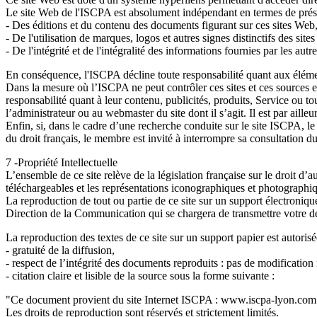
Le site Web de l'ISCPA est absolument indépendant en termes de présenta
- Des éditions et du contenu des documents figurant sur ces sites Web
- De l'utilisation de marques, logos et autres signes distinctifs des sites
- De l'intégrité et de l'intégralité des informations fournies par les autre
En conséquence, l'ISCPA décline toute responsabilité quant aux éléme
Dans la mesure où l’ISCPA ne peut contrôler ces sites et ces sources ex
responsabilité quant à leur contenu, publicités, produits, Service ou tou
l’administrateur ou au webmaster du site dont il s’agit. Il est par ailleu
Enfin, si, dans le cadre d’une recherche conduite sur le site ISCPA, le 
du droit français, le membre est invité à interrompre sa consultation d
7 -Propriété Intellectuelle
L’ensemble de ce site relève de la législation française sur le droit d’
téléchargeables et les représentations iconographiques et photographi
La reproduction de tout ou partie de ce site sur un support électroniqu
Direction de la Communication qui se chargera de transmettre votre de
La reproduction des textes de ce site sur un support papier est autoris
- gratuité de la diffusion,
- respect de l’intégrité des documents reproduits : pas de modification 
- citation claire et lisible de la source sous la forme suivante :
"Ce document provient du site Internet ISCPA : www.iscpa-lyon.com
Les droits de reproduction sont réservés et strictement limités.