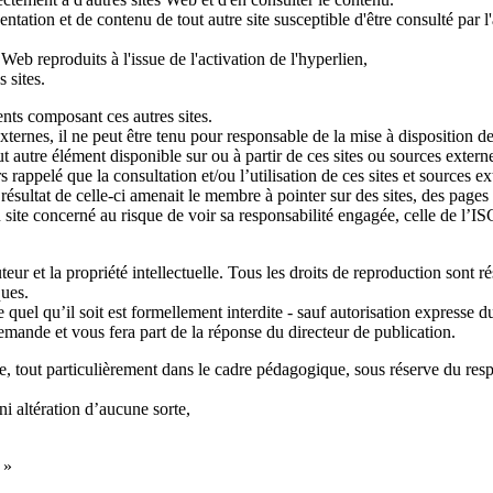
tion et de contenu de tout autre site susceptible d'être consulté par l'a
,
 Web reproduits à l'issue de l'activation de l'hyperlien,
s sites.
nts composant ces autres sites.
ternes, il ne peut être tenu pour responsable de la mise à disposition de
t autre élément disponible sur ou à partir de ces sites ou sources externes
rs rappelé que la consultation et/ou l’utilisation de ces sites et sources e
résultat de celle-ci amenait le membre à pointer sur des sites, des pages
u site concerné au risque de voir sa responsabilité engagée, celle de l’I
auteur et la propriété intellectuelle. Tous les droits de reproduction son
ques.
e quel qu’il soit est formellement interdite - sauf autorisation expresse
mande et vous fera part de la réponse du directeur de publication.
ée, tout particulièrement dans le cadre pédagogique, sous réserve du respe
ni altération d’aucune sorte,
 »