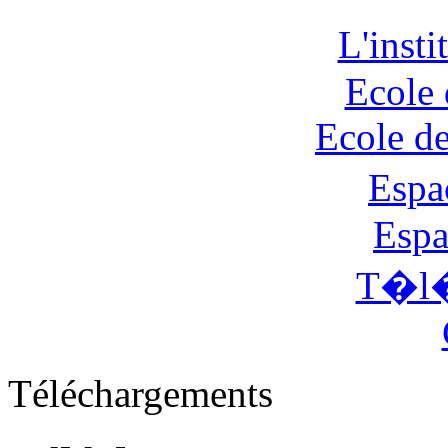
L'inst
Ecole 
Ecole d
Espa
Espa
T�l�
Téléchargements