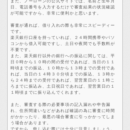
また、ノーローンの公式サイトでは、名前と生年月
日、電話番号を入力するだけで審査結果の状況確認
が可能ですから、非常に便利かと思います。
審査が通れば、借り入れの際も非常にスピーディー
です。
楽天銀行口座を持っていれば、２４時間携帯やパソ
コンから借入可能ですし、土日や夜間でも手数料が
不要です。
また、楽天銀行以外の銀行への振込に関しては、平
日０時から１０時の間の受付であれば、当日の１１
時頃までの振込、１０時から１３時までの受付であ
れば、当日の１４時３０分頃までの振込、１３時か
ら２４時までの受付であれば、翌営業日の１１時こ
ろまでに振込み、土日祝日であれば、翌営業日の１
１時頃までに振り込んでくれます。
また、審査する際の必要事項の記入漏れや申告漏
れ、住所間違いなどがあれば確認の為に審査に時間
がかかったり、最悪の場合審査に引っかかってしま
う場合があります。
ですから、申し込む際には十分に注意しましょう。