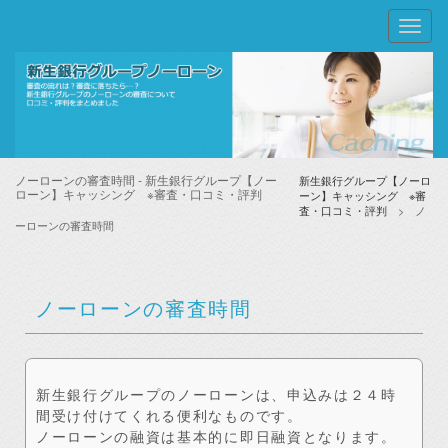
Toggl
naviga
ノーローンの審査時間 - 新生銀行グループ【ノー
新生銀行グループ【ノーロ
ローン】キャッシング ※審査・口コミ・評判
ーン】キャッシング ※審
査・口コミ・評判
> ノ
ーローンの審査時間
ノーローンの審査時間
新生銀行グループのノーローンは、申込みは２４時
間受け付けてくれる便利なものです。
ノーローンの融資は基本的に即日融資となります。