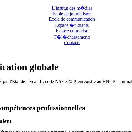
L'institut des m�dias
Ecole de journalisme
Ecole de communication
Espace �tudiants
Espace entreprise
T�l�chargements
Contacts
cation globale
 par l'Etat de niveau II, code NSF 320 P, enregistré au RNCP - Journal
 compétences professionnelles
alent