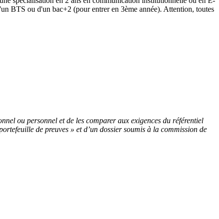
e spécialisation en 2 ans en communication institutionnelle ou en E-
d'un BTS ou d'un bac+2 (pour entrer en 3ème année). Attention, toutes
onnel ou personnel et de les comparer aux exigences du référentiel
portefeuille de preuves » et d’un dossier soumis à la commission de