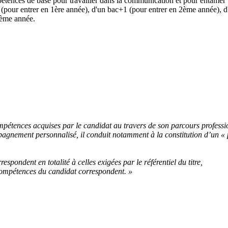
ences de base pour travailler dans la communication et pour entamer un
(pour entrer en 1ère année), d'un bac+1 (pour entrer en 2ème année), 
ième année.
ompétences acquises par le candidat au travers de son parcours professi
pagnement personnalisé, il conduit notamment à la constitution d’un « 
respondent en totalité à celles exigées par le référentiel du titre,
s compétences du candidat correspondent. »