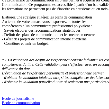
Ce programme de communication en 3 ans permet d'acquérir les compét
Communication. Ce programme est accessible à partir d'un bac validé 
les formations ne permettent pas de s'inscrire en deuxième ou en trois
Elaborez une stratégie et gérez les plans de communication
Au terme de votre cursus, vous disposerez de toutes les
compétences d’un communicant professionnel polyvalent :
- Savoir élaborer des recommandations stratégiques,
- Définir des plans de communication et les mettre en oeuvre,
- Gérer des projets de communication interne et externe,
- Constituer et tenir un budget.
* « La validation des acquis de l’expérience consiste à évaluer les c
compétences du titre. Cette validation peut s’effectuer avec un accom
délivrance du titre.
L’évaluation de l’expérience personnelle et professionnelle permet :
- d'obtenir la validation totale du titre, si les compétences évaluées cor
- d'obtenir la validation partielle du titre si seulement une partie de
Ecole de journalisme
Ecole de communication