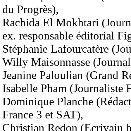
du Progrès),
Rachida El Mokhtari
(Journa
ex. responsable éditorial Fig
Stéphanie Lafourcatère
(Jou
Willy Maisonnasse
(Journal
Jeanine Paloulian
(Grand Re
Isabelle Pham
(Journaliste 
Dominique Planche
(Rédacte
France 3 et SAT),
Christian Redon
(Ecrivain b