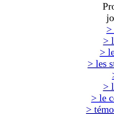
Pr
j
>
> 
> l
> les 
> 
> le 
> témo