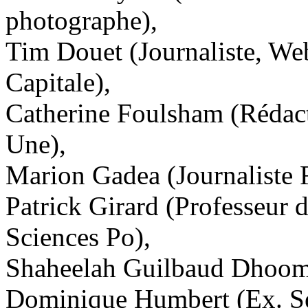
photographe),
Tim Douet
(Journaliste, We
Capitale),
Catherine Foulsham
(Rédact
Une),
Marion Gadea
(Journaliste 
Patrick Girard
(Professeur d
Sciences Po),
Shaheelah Guilbaud Dhoo
Dominique Humbert
(Ex. Se