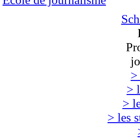
Sch
Pr
j
>
> 
> l
> les 