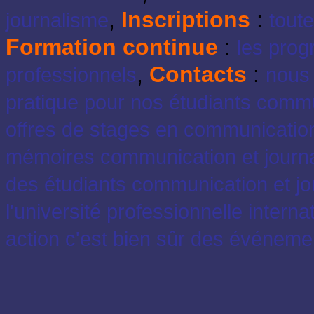
,
Inscriptions
:
journalisme
toute
Formation continue
:
les pro
,
Contacts
:
professionnels
nous 
pratique pour nos étudiants commu
offres de stages en communication
mémoires communication et journ
des étudiants communication et jo
l'université professionnelle interna
action c'est bien sûr des événeme