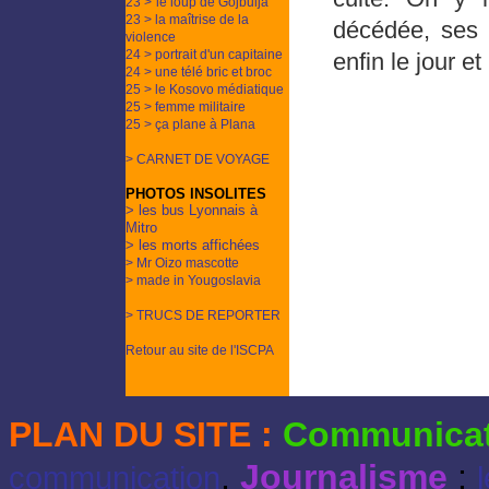
23 >
le loup de Gojbulja
23 > la maîtrise de la
décédée, ses 
violence
24 > portrait d'un capitaine
enfin le jour e
24 > une télé bric et broc
25 >
le Kosovo médiatique
25 > femme militaire
25 > ça plane à Plana
> CARNET DE VOYAGE
PHOTOS INSOLITES
> les bus Lyonnais à
Mitro
> les morts affichées
> Mr Oizo mascotte
> made in Yougoslavia
> TRUCS DE REPORTER
Retour au site de l'ISCPA
PLAN DU SITE :
Communicat
,
Journalisme
:
communication