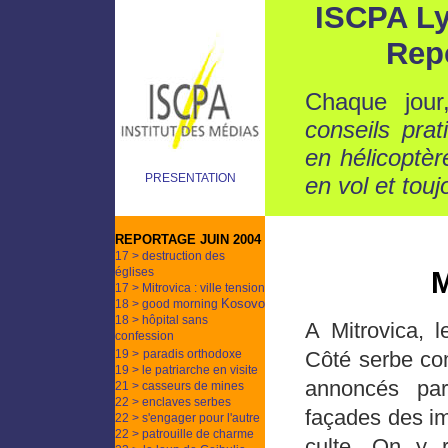
ISCPA Ly
Rep
Chaque jour
conseils pra
en hélicoptèr
PRESENTATION
en vol et touj
REPORTAGE JUIN 2004
17 > destruction des
églises
M
17 > Mitrovica : ville tension
Kosovo
18 > good morning
18 > hôpital sans
A Mitrovica, l
confession
19 >
paradis orthodoxe
Côté serbe co
19 > le patriarche en visite
annoncés par
21 > casseurs de mines
22 > enclaves serbes
façades des im
22 > s'engager pour l'autre
22 > patrouille de charme
culte. On y 