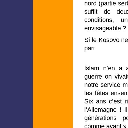
nord (partie ser
suffit de d
conditions, 
envisageable ?
Si le Kosovo ne
part
Islam n’en a 
guerre on vivai
notre service mi
les fêtes ense
Six ans c’est r
l’Allemagne ! I
générations p
comme avant »