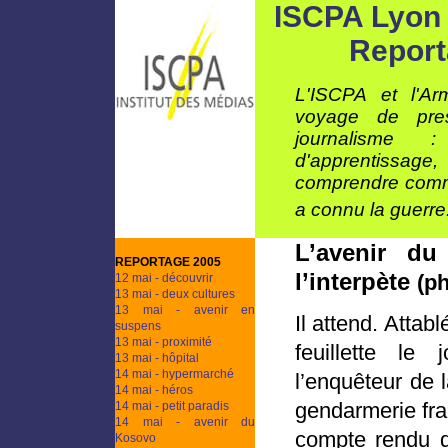
ISCPA Lyon 
Report
L'ISCPA et l'Ar
voyage de pre
journalisme 
d'apprentissag
comprendre comme
a connu la guerre.
L’avenir d
REPORTAGE 2005
l’interpète
(p
12 mai - découvrir
13 mai - deux cultures
13 mai - avenir en
Il attend. Attab
suspens
13 mai - proximité
feuillette le
13 mai - hôpital
14 mai - hypermarché
l’enquêteur de l
14 mai - héros
gendarmerie fran
14 mai - petit paradis
14 mai - avenir du
compte rendu 
Kosovo