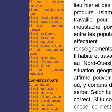
15 mai - passion
lieu hier et des
explosion
15 mai - malaise sans
produire. Isla
nom
15 mai - histoire d'amour
travaille po
15 mai - grande muette
moustache poiv
16 mai - bonheur
retrouvé
entre les popul
16 mai - les Danois
16 mai - les larmes
effectuen
16 mai - jeunesse
17 mai - si beau, si froid
renseignements
17 mai - tombeau de
l'avenir
Il habite et trav
17 mai - les femmes
18 mai - rêve européen
au Nord-Ouest
18 mai - film city
situation géogr
18 mai - entretien
journaliste
affirme pouvoir
CARNET DE ROUTE
où, y compris d
11 mai - départ
12 mai - impressions
serbe. Selon lui,
13 mai - Mitrovica
14 mai - à fleur de peau
correct. Si tu 
15 mai - c'est dimanche
16 mai - exercices
chose, ce n’est
17 mai - english spoken