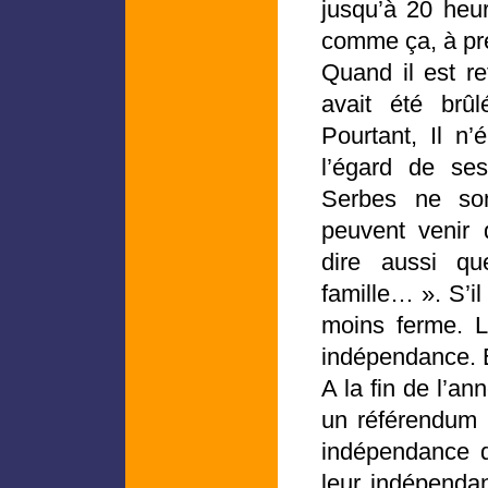
jusqu’à 20 heur
comme ça, à pre
Quand il est re
avait été brû
Pourtant, Il n
l’égard de se
Serbes ne son
peuvent venir 
dire aussi q
famille… ». S’il 
moins ferme. 
indépendance. E
A la fin de l’a
un référendum 
indépendance de
leur indépenda