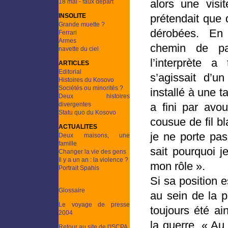
alors une visi
18 mai - faux départ
INSOLITE
prétendait que 
Grande muette ?
dérobées. En 
Ferrari
Armes
chemin de pa
navette du ciel
l’interprète a
ARTICLES
Editorial
s’agissait d’u
Histoires du Kosovo
Sociétés ou minorités ?
installé à une ta
Deux histoires
divergentes
a fini par avou
Statu quo du Kosovo
cousue de fil b
ACTUALITES
je ne porte pas
Deux maisons, une
famille
sait pourquoi je
Changer la vie des gens
Il y a un an : la violence ?
mon rôle ».
Portrait Spahis
Si sa position 
Glossaire
au sein de la p
Le voyage de presse
toujours été ai
2004
la guerre. « Au 
Retour au site de l'ISCPA