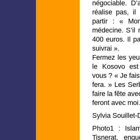
négociable. D’
réalise pas, i
partir : « Mo
médecine. S’il r
400 euros. Il pa
suivrai ».
Fermez les yeu
le Kosovo est
vous ? « Je fais
fera. » Les Se
faire la fête ave
feront avec mo
Sylvia Souillet-
Photo1 : Islam
Tisnerat, enquê