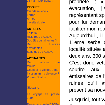
propriété. ;
18 mai - faux départ
évacuation, j
INSOLITE
Grande muette ?
représentant sp
Ferrari
Armes
pour lui deman
navette du ciel
faciliter mon ret
ARTICLES
Editorial
Aujourd’hui , il 
Histoires du Kosovo
Sociétés ou minorités ?
11eme serbe a
Deux histoires
localité située 
divergentes
Statu quo du Kosovo
deux ans, 300 se
ACTUALITES
C’est donc vêtu
Deux maisons, une
famille
sourire aux 
Changer la vie des gens
Il y a un an : la violence ?
émissaires de 
Portrait Spahis
ruines qu’il 
Glossaire
présent sa nouv
Le voyage de presse
2004
Jusqu’ici, tout
Retour au site de l'ISCPA