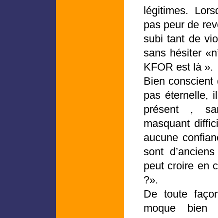
légitimes. Lors
pas peur de reve
subi tant de vio
sans hésiter «n
KFOR est là ».
Bien conscient 
pas éternelle, i
présent , sa
masquant diffic
aucune confia
sont d’ancien
peut croire en 
?».
De toute façon
moque bien d