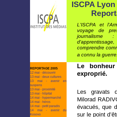
ISCPA Lyon 
Report
L'ISCPA et l'Ar
voyage de pre
journalisme 
d'apprentissag
comprendre comme
a connu la guerre.
Le bonheur
REPORTAGE 2005
exproprié.
12 mai - découvrir
13 mai - deux cultures
13 mai - avenir en
suspens
13 mai - proximité
Les gravats 
13 mai - hôpital
14 mai - hypermarché
Milorad RADIV
14 mai - héros
évacués, que d
14 mai - petit paradis
14 mai - avenir du
sur le point d’
Kosovo