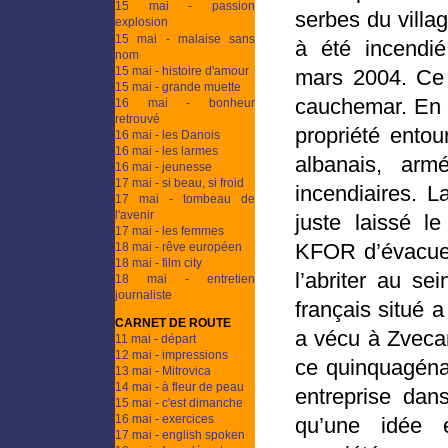
15 mai - passion
serbes du villa
explosion
15 mai - malaise sans
à été incendi
nom
15 mai - histoire d'amour
mars 2004. Ce 
15 mai - grande muette
cauchemar. En q
16 mai - bonheur
retrouvé
propriété ento
16 mai - les Danois
16 mai - les larmes
albanais, ar
16 mai - jeunesse
17 mai - si beau, si froid
incendiaires. L
17 mai - tombeau de
l'avenir
juste laissé l
17 mai - les femmes
KFOR d’évacuer
18 mai - rêve européen
18 mai - film city
l’abriter au s
18 mai - entretien
journaliste
français situé a
CARNET DE ROUTE
a vécu à Zvecan
11 mai - départ
12 mai - impressions
ce quinquagénai
13 mai - Mitrovica
14 mai - à fleur de peau
entreprise dan
15 mai - c'est dimanche
16 mai - exercices
qu’une idée 
17 mai - english spoken