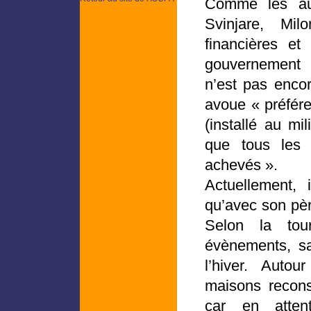
Comme les aut
Svinjare, Mil
financières et
gouvernement 
n’est pas encore
avoue « préfére
(installé au mi
que tous les 
achevés ».
Actuellement, 
qu’avec son pèr
Selon la tou
évènements, sa 
l’hiver. Auto
maisons recons
car en attent