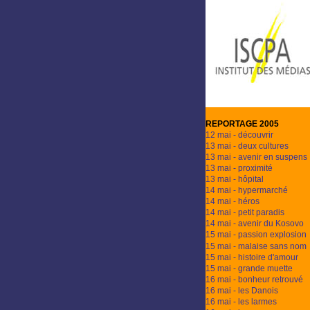
REPORTAGE 2005
12 mai - découvrir
13 mai - deux cultures
13 mai - avenir en suspens
13 mai - proximité
13 mai - hôpital
14 mai - hypermarché
14 mai - héros
14 mai - petit paradis
14 mai - avenir du Kosovo
15 mai - passion explosion
15 mai - malaise sans nom
15 mai - histoire d'amour
15 mai - grande muette
16 mai - bonheur retrouvé
16 mai - les Danois
16 mai - les larmes