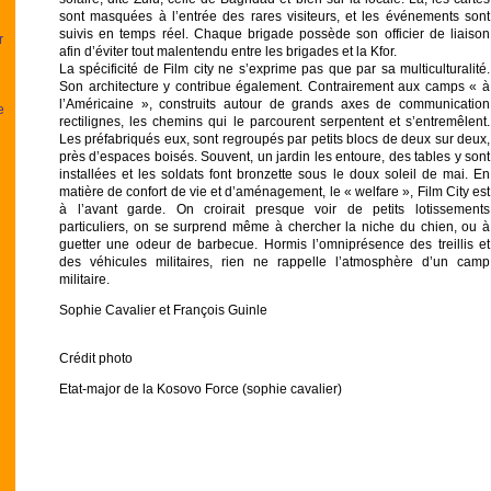
sont masquées à l’entrée des rares visiteurs, et les événements sont
suivis en temps réel. Chaque brigade possède son officier de liaison
r
afin d’éviter tout malentendu entre les brigades et la Kfor.
La spécificité de Film city ne s’exprime pas que par sa multiculturalité.
Son architecture y contribue également. Contrairement aux camps « à
l’Américaine », construits autour de grands axes de communication
e
rectilignes, les chemins qui le parcourent serpentent et s’entremêlent.
Les préfabriqués eux, sont regroupés par petits blocs de deux sur deux,
près d’espaces boisés. Souvent, un jardin les entoure, des tables y sont
installées et les soldats font bronzette sous le doux soleil de mai. En
matière de confort de vie et d’aménagement, le « welfare », Film City est
à l’avant garde. On croirait presque voir de petits lotissements
particuliers, on se surprend même à chercher la niche du chien, ou à
guetter une odeur de barbecue. Hormis l’omniprésence des treillis et
des véhicules militaires, rien ne rappelle l’atmosphère d’un camp
militaire.
Sophie Cavalier et François Guinle
Crédit photo
Etat-major de la Kosovo Force (sophie cavalier)