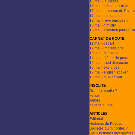
16 mai - jeunesse
17 mai - si beau, si froid
17 mai - tombeau de l'aveni
17 mai - les femmes
18 mai - rêve européen
18 mai - film city
18 mai - entretien journalist
CARNET DE ROUTE
11 mai - départ
12 mai - impressions
13 mai - Mitrovica
14 mai - à fleur de peau
15 mai - c'est dimanche
16 mai - exercices
17 mai - english spoken
18 mai - faux départ
INSOLITE
Grande muette ?
Ferrari
Armes
navette du ciel
ARTICLES
Editorial
Histoires du Kosovo
Sociétés ou minorités ?
Deux histoires divergentes