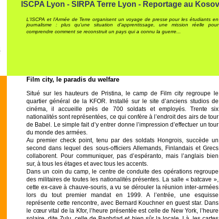
ISCPA Lyon - SIRPA Terre Lyon - Reportage au Koso
L'ISCPA et l'Armée de Terre organisent un voyage de presse pour les étudiants en
journalisme : plus qu'une situation d'apprentissage, une mission réelle pour
comprendre comment se reconstruit un pays qui a connu la guerre...
Film city, le paradis du welfare
Situé sur les hauteurs de Pristina, le camp de Film city regroupe le
quartier général de la KFOR. Installé sur le site d’anciens studios de
cinéma, il accueille près de 700 soldats et employés. Trente six
nationalités sont représentées, ce qui confère à l’endroit des airs de tour
de Babel. Le simple fait d’y entrer donne l’impression d’effectuer un tour
du monde des armées.
Au premier check point, tenu par des soldats Hongrois, succède un
second dans lequel des sous-officiers Allemands, Finlandais et Grecs
collaborent. Pour communiquer, pas d’espéranto, mais l’anglais bien
sur, à tous les étages et avec tous les accents.
Dans un coin du camp, le centre de conduite des opérations regroupe
des militaires de toutes les nationalités présentes. La salle « batcave »,
cette ex-cave à chauve-souris, a vu se dérouler la réunion inter-armées
lors du tout premier mandat en 1999. A l’entrée, une esquisse
représente cette rencontre, avec Bernard Kouchner en guest star. Dans
le cœur vital de la Kfor, l’heure présentée est celle de New York, l’heure
solaire, dite Zulu, celle de Baghdad et bien sûr la locale. Là, les cartes